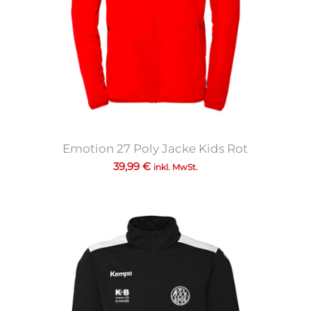
Emotion 27 Poly Jacke Kids Rot
39,99
€
inkl. MwSt.