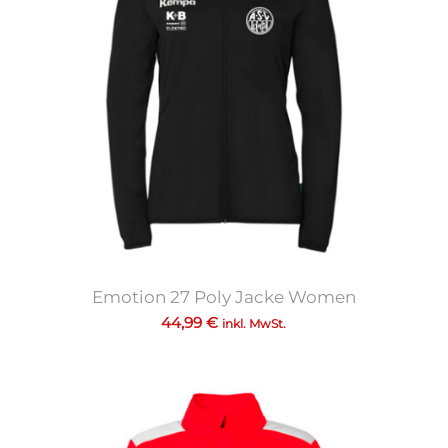
Emotion 27 Poly Jacke Women
44,99
€
inkl. MwSt.