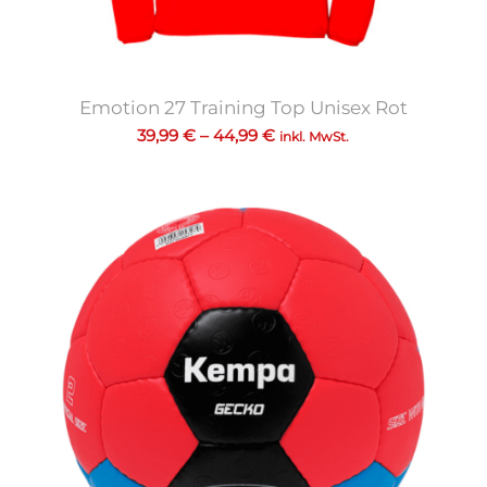
Emotion 27 Training Top Unisex Rot
39,99
€
–
44,99
€
inkl. MwSt.