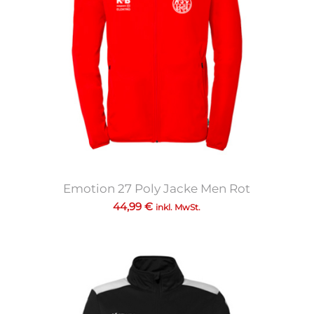
Emotion 27 Poly Jacke Men Rot
44,99
€
inkl. MwSt.