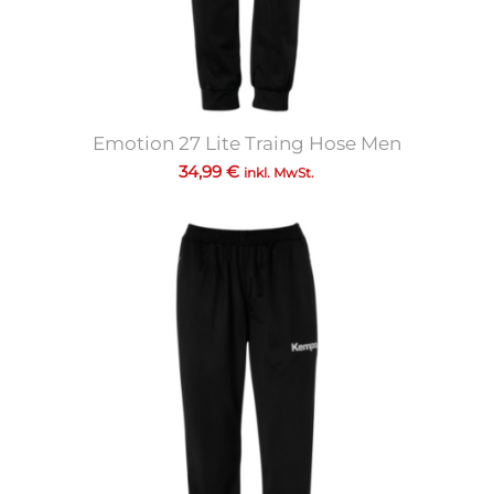
Emotion 27 Lite Traing Hose Men
34,99
€
inkl. MwSt.