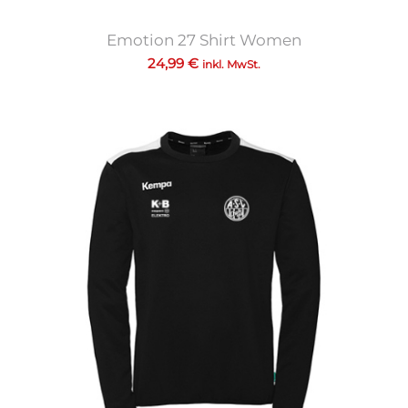
Emotion 27 Shirt Women
24,99
€
inkl. MwSt.