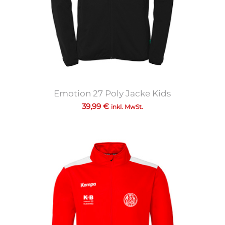
Emotion 27 Poly Jacke Kids
39,99
€
inkl. MwSt.