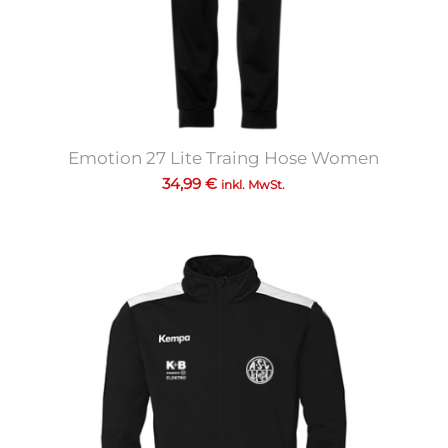
Emotion 27 Lite Traing Hose Women
34,99
€
inkl. MwSt.