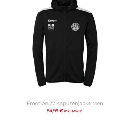
Emotion 27 Kapuzenjacke Men
54,99
€
inkl. MwSt.