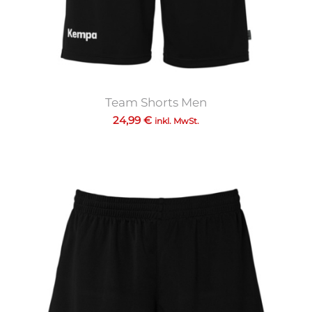
Team Shorts Men
24,99
€
inkl. MwSt.