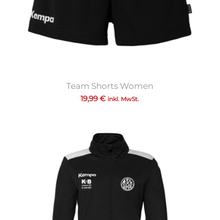
Team Shorts Women
19,99
€
inkl. MwSt.