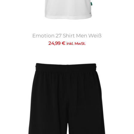
Emotion 27 Shirt Men Weiß
24,99
€
inkl. MwSt.