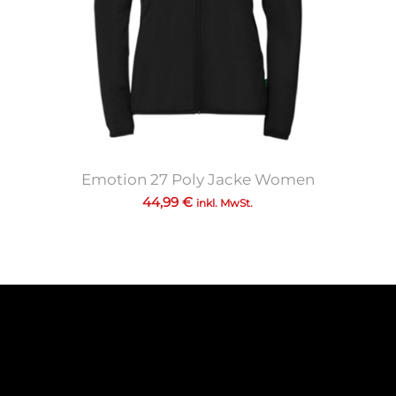
Emotion 27 Poly Jacke Women
44,99
€
inkl. MwSt.