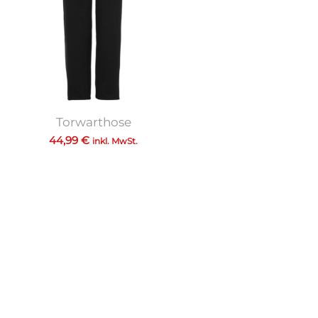
Torwarthose
44,99
€
inkl. MwSt.