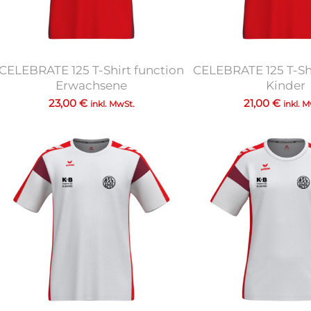
CELEBRATE 125 T-Shirt function
CELEBRATE 125 T-Shi
Erwachsene
Kinder
23,00
€
21,00
€
inkl. MwSt.
inkl. 