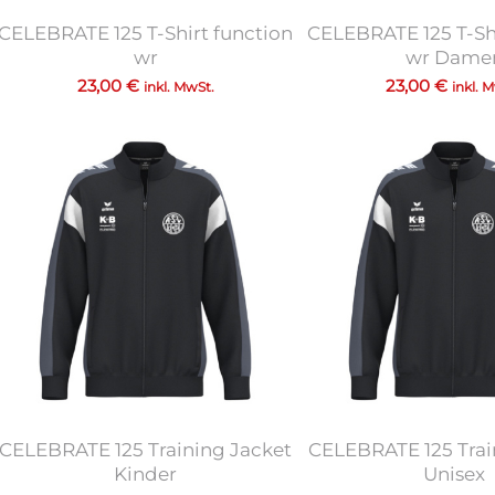
CELEBRATE 125 T-Shirt function
CELEBRATE 125 T-Shi
wr
wr Dame
23,00
€
23,00
€
inkl. MwSt.
inkl. 
CELEBRATE 125 Training Jacket
CELEBRATE 125 Trai
Kinder
Unisex