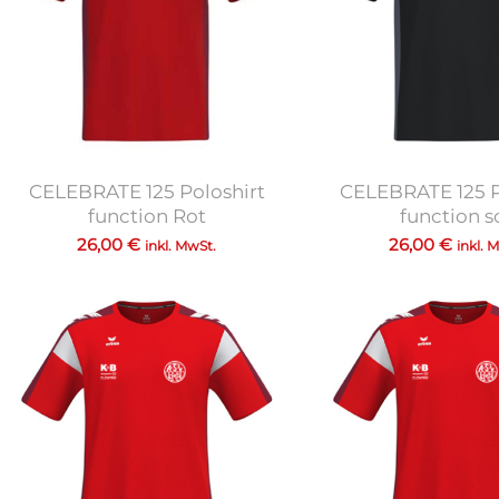
CELEBRATE 125 Poloshirt
CELEBRATE 125 P
function Rot
function s
26,00
€
26,00
€
inkl. MwSt.
inkl. 