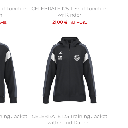
rt function
CELEBRATE 125 T-Shirt function
n
wr Kinder
21,00
€
MwSt.
inkl. MwSt.
ning Jacket
CELEBRATE 125 Training Jacket
with hood Damen