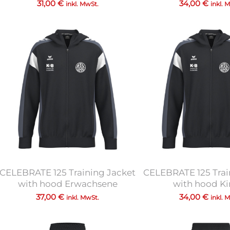
31,00
€
34,00
€
inkl. MwSt.
inkl. 
CELEBRATE 125 Training Jacket
CELEBRATE 125 Trai
with hood Erwachsene
with hood K
37,00
€
34,00
€
inkl. MwSt.
inkl. 