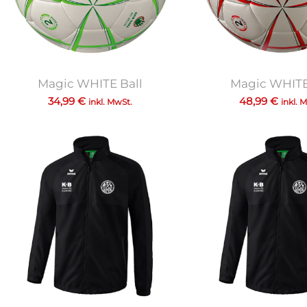
Magic WHITE Ball
Magic WHITE
34,99
€
48,99
€
inkl. MwSt.
inkl. 