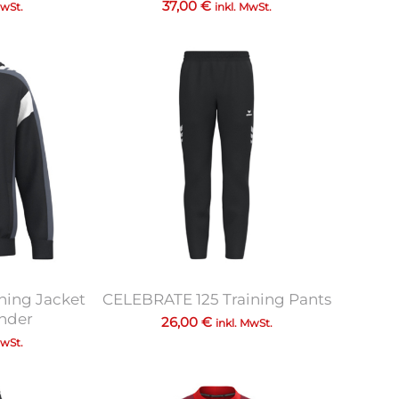
37,00
€
MwSt.
inkl. MwSt.
ning Jacket
CELEBRATE 125 Training Pants
inder
26,00
€
inkl. MwSt.
MwSt.