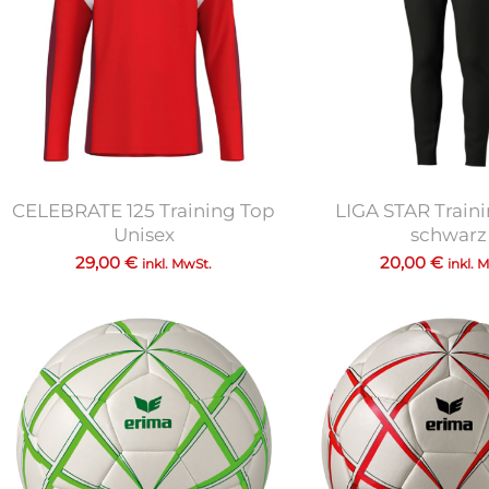
CELEBRATE 125 Training Top
LIGA STAR Train
Unisex
schwarz
29,00
€
20,00
€
inkl. MwSt.
inkl. 