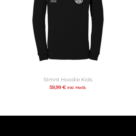
Stmnt Hoodie Kids
59,99
€
inkl. MwSt.