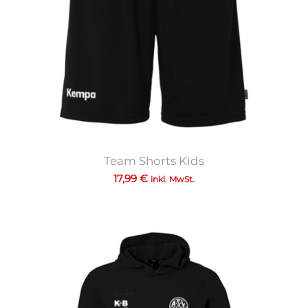
Team Shorts Kids
17,99
€
inkl. MwSt.