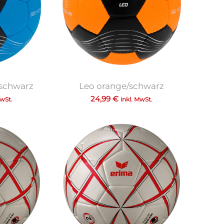
schwarz
Leo orange/schwarz
24,99
€
MwSt.
inkl. MwSt.