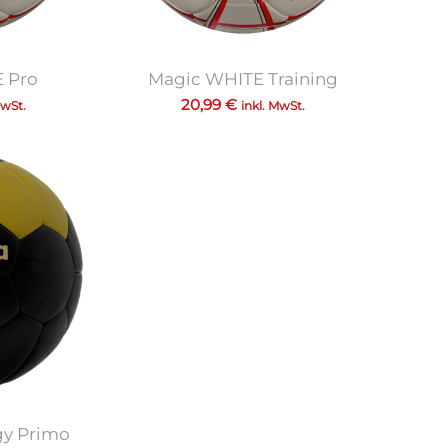
 Pro
Magic WHITE Training
20,99
€
MwSt.
inkl. MwSt.
gy Primo