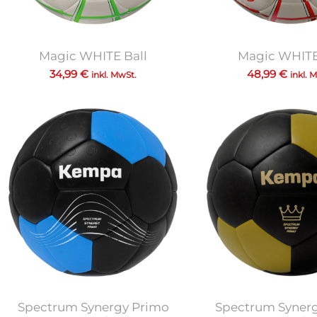
Magic WHITE Ball
Magic WHITE
34,99
€
48,99
€
inkl. MwSt.
inkl. 
Spectrum Synergy Primo
Spectrum Syner