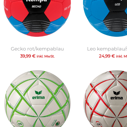
Gecko rot/kempablau
Leo kempablau/
39,99
€
24,99
€
inkl. MwSt.
inkl. 