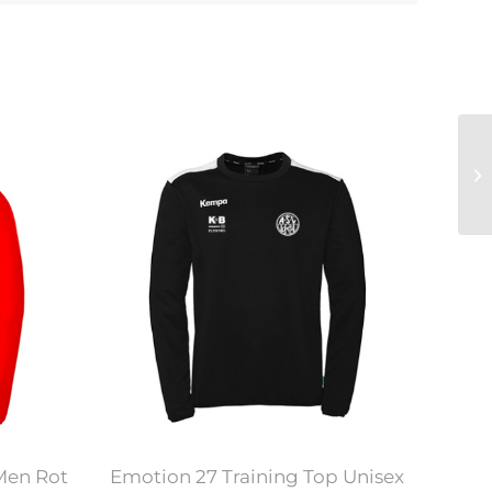
Men Rot
Emotion 27 Training Top Unisex