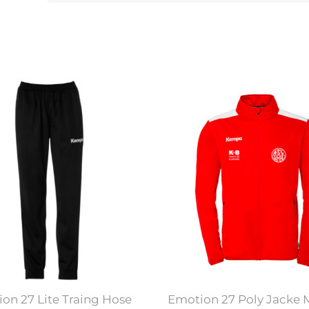
on 27 Lite Traing Hose
Emotion 27 Poly Jacke 