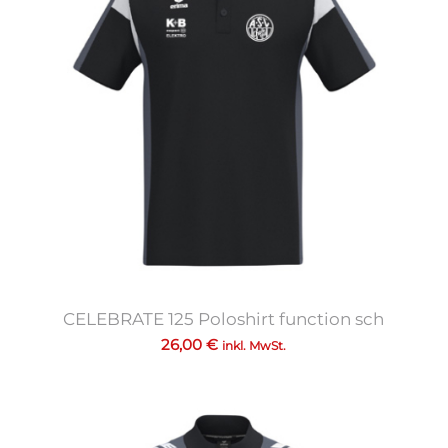
CELEBRATE 125 Poloshirt function sch
26,00
€
inkl. MwSt.