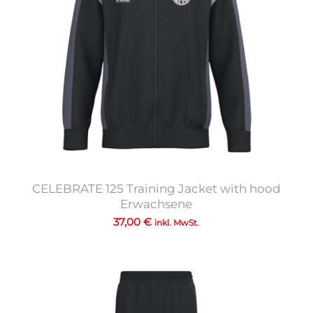
CELEBRATE 125 Training Jacket with hood
Erwachsene
37,00
€
inkl. MwSt.