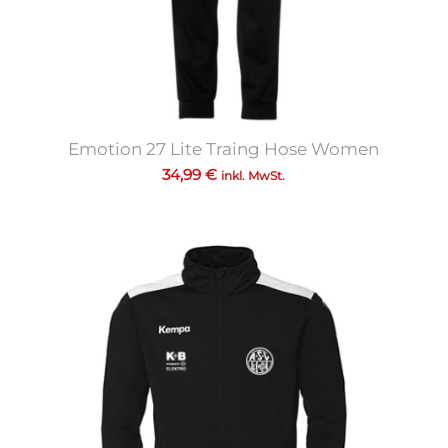
Emotion 27 Lite Traing Hose Women
34,99
€
inkl. MwSt.