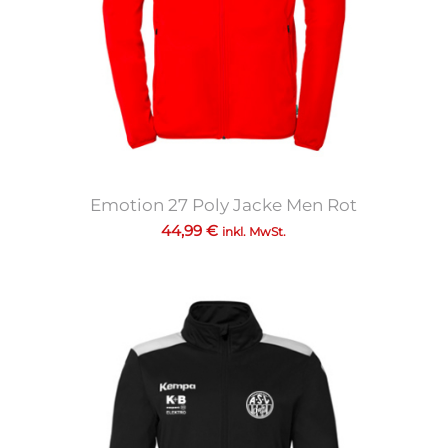
Emotion 27 Poly Jacke Men Rot
44,99
€
inkl. MwSt.