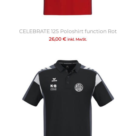
CELEBRATE 125 Poloshirt function Rot
26,00
€
inkl. MwSt.