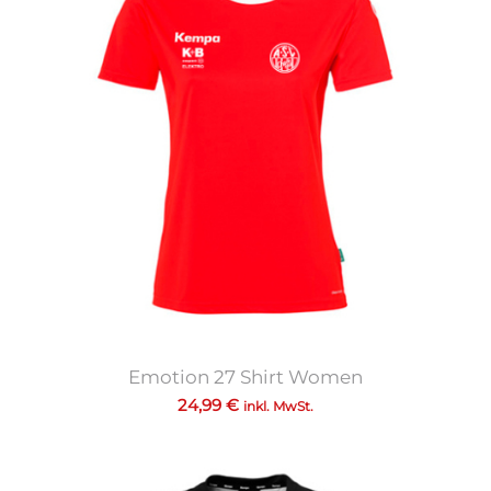
Emotion 27 Shirt Women
24,99
€
inkl. MwSt.