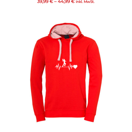
39,99
€
–
44,99
€
inkl. MwSt.