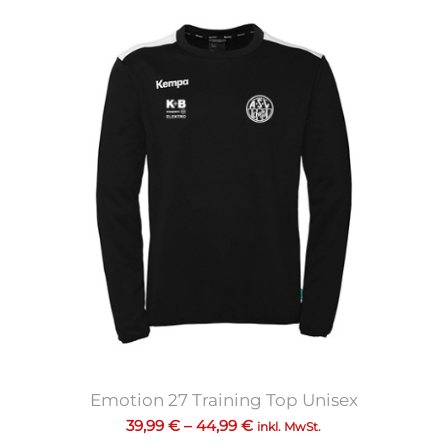
Emotion 27 Training Top Unisex
39,99
€
–
44,99
€
inkl. MwSt.