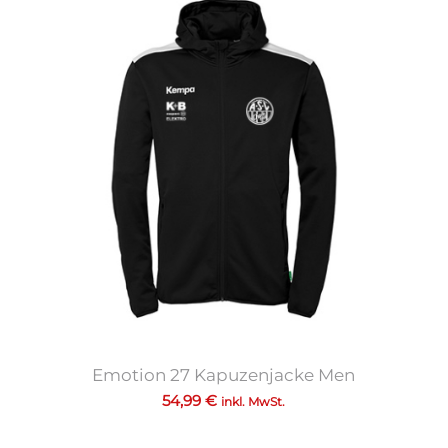
Emotion 27 Kapuzenjacke Men
54,99
€
inkl. MwSt.