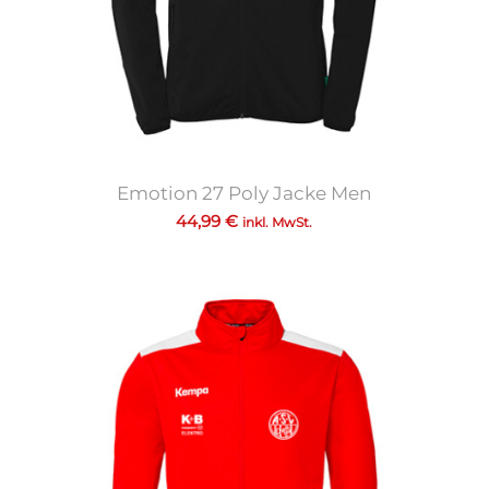
Emotion 27 Poly Jacke Men
44,99
€
inkl. MwSt.