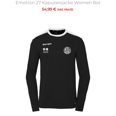
Emotion 27 Kapuzenjacke Women Rot
54,99
€
inkl. MwSt.