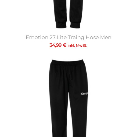
Emotion 27 Lite Traing Hose Men
34,99
€
inkl. MwSt.