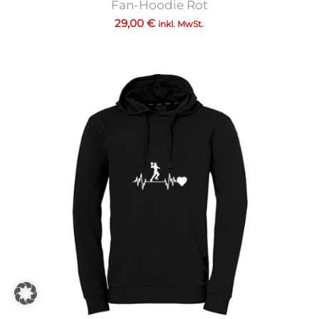
Fan-Hoodie Rot
29,00
€
inkl. MwSt.