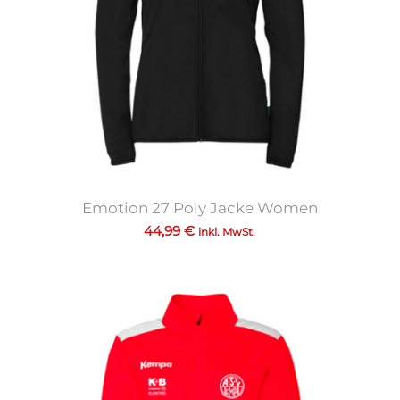
Emotion 27 Poly Jacke Women
44,99
€
inkl. MwSt.