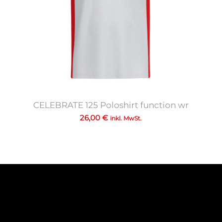
CELEBRATE 125 Poloshirt function wr
26,00
€
inkl. MwSt.