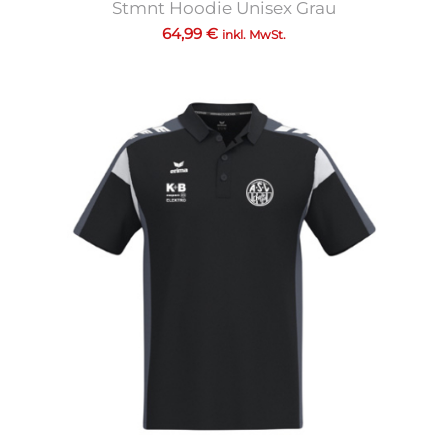
Stmnt Hoodie Unisex Grau
64,99
€
inkl. MwSt.