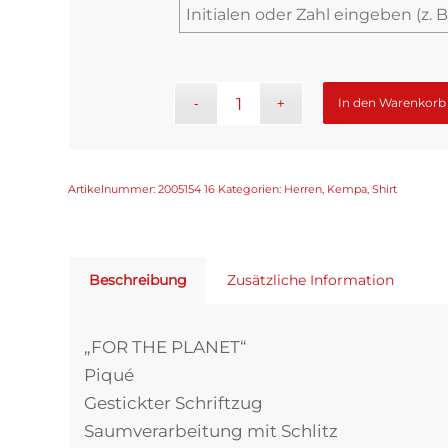
In den Warenkorb
Artikelnummer:
2005154 16
Kategorien:
Herren
,
Kempa
,
Shirt
Beschreibung
Zusätzliche Information
„FOR THE PLANET“
Piqué
Gestickter Schriftzug
Saumverarbeitung mit Schlitz