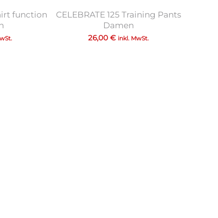
rt function
CELEBRATE 125 Training Pants
n
Damen
26,00
€
MwSt.
inkl. MwSt.